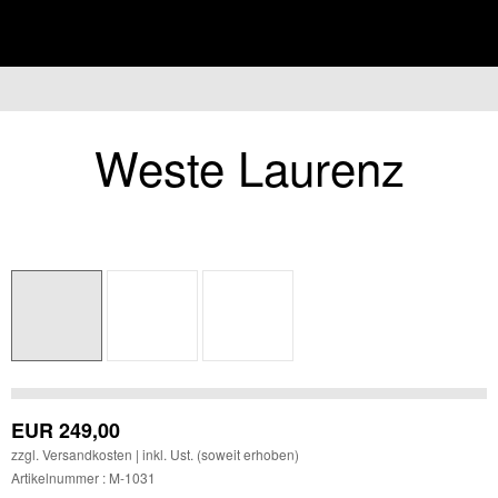
überspring
Weste Laurenz
EUR
249,00
zzgl.
Versandkosten
| inkl. Ust. (soweit erhoben)
Artikelnummer : M-1031