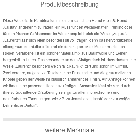
Produktbeschreibung
Diese Weste ist in Kombination mit einem schlichten Hemd wie z.B. Hemd
„Gustav“ angenehm zu tragen, ein Muss für den wechselhaften Frühling oder
für den frischen Spätsommer. Im Winter empfiehlt sich die Weste „August“.
„Laurenz“ lässt sich offen besonders stilvoll tragen, denn das hervorblitzende
silbergraue Innenfutter offenbart ein dezent gesticktes Muster mit kleinen
Rosen. Verarbeitet ist ein schöner Materialmix aus Baumwolle und Leinen,
hergestellt in Italien. Das besondere an dem Stoffgemisch ist, dass dadurch die
Weste „Laurenz“ besonders weich fällt, kaum knittert und schön im Griff ist.
Zwei vordere, aufgesetzte Taschen, eine Brusttasche und die grau melierten
Knöpfe geben der Weste ihr klassisch anmutendes Finish. Auf Anfrage können
wir Ihnen eine passende Hose dazu fertigen. Ansonsten lässt sie sich durch
ihre zurückhaltende Grautönung sehr gut zu allen monochromen und
naturfarbenen Tönen tragen, wie z.B. zu Jeanshose „Jacob“ oder zur weißen
Leinenhose „Anton“.
weitere Merkmale