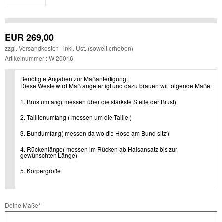
EUR
269,00
zzgl.
Versandkosten
| inkl. Ust. (soweit erhoben)
Artikelnummer : W-20016
Benötigte Angaben zur Maßanfertigung:
Diese Weste wird Maß angefertigt und dazu brauen wir folgende Maße:
1. Brustumfang( messen über die stärkste Stelle der Brust)
2. Taillienumfang ( messen um die Taille )
3. Bundumfang( messen da wo die Hose am Bund sitzt)
4. Rückenlänge( messen im Rücken ab Halsansatz bis zur
gewünschten Länge)
5. Körpergröße
Pflichtfeld
Deine Maße
*