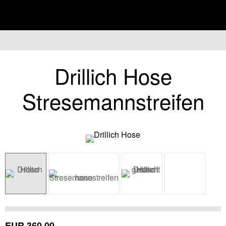
überspring
Drillich Hose
Stresemannstreifen
EUR
360,00